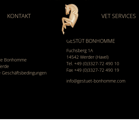
KONTAKT
VET SERVICES
GESTÜT BONHOMME
Fuchsberg 1A
14542
Werder (Havel)
rde Bonhomme
Tel.
+49 (0)3327-72 490 10
ferde
Fax +49 (0)3327-72 490 19
e Geschäfts­bedingungen
info@gestuet-bonhomme.com