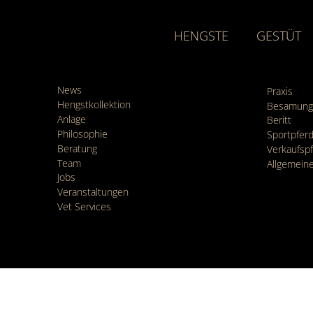
HENGSTE
GESTÜT
News
Praxis
Hengstkollektion
Besamung
Anlage
Beritt
Philosophie
Sportpfe
Beratung
Verkaufsp
Team
Allgemein
Jobs
Veranstaltungen
Vet Services