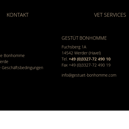
KONTAKT
VET SERVICES
GESTÜT BONHOMME
Fuchsberg 1A
14542
Werder (Havel)
rde Bonhomme
Tel.
+49 (0)3327-72 490 10
ferde
Fax +49 (0)3327-72 490 19
e Geschäfts­bedingungen
info@gestuet-bonhomme.com