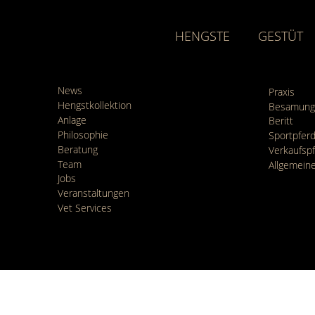
HENGSTE
GESTÜT
News
Praxis
Hengstkollektion
Besamung
Anlage
Beritt
Philosophie
Sportpfe
Beratung
Verkaufsp
Team
Allgemein
Jobs
Veranstaltungen
Vet Services