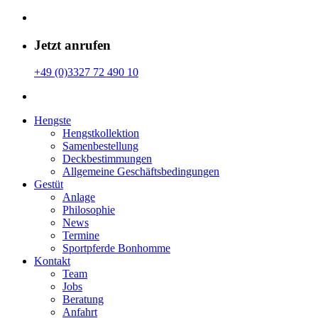
Jetzt anrufen
+49 (0)3327 72 490 10
Hengste
Hengstkollektion
Samenbestellung
Deckbestimmungen
Allgemeine Geschäfts­bedingungen
Gestüt
Anlage
Philosophie
News
Termine
Sportpferde Bonhomme
Kontakt
Team
Jobs
Beratung
Anfahrt