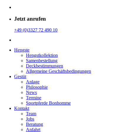
Jetzt anrufen
+49 (0)3327 72 490 10
Hengste
Hengstkollektion
Samenbestellung
Deckbestimmungen
Allgemeine Geschäfts­bedingungen
Gestüt
Anlage
Philosophie
News
Termine
Sportpferde Bonhomme
Kontakt
Team
Jobs
Beratung
Anfahrt