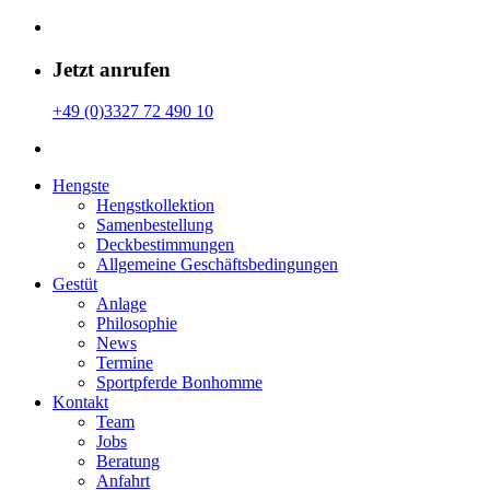
Jetzt anrufen
+49 (0)3327 72 490 10
Hengste
Hengstkollektion
Samenbestellung
Deckbestimmungen
Allgemeine Geschäfts­bedingungen
Gestüt
Anlage
Philosophie
News
Termine
Sportpferde Bonhomme
Kontakt
Team
Jobs
Beratung
Anfahrt