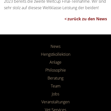
2023 bereits die zweite Weltcup Final-Teilnahme. Wir sind
sehr stolz auf diesese Weltklasse-Leistung der beiden!
zurück zu den News
News
Hengstkollektion
Anlage
Philosophie
Beratung
Team
Jobs
Veranstaltungen
Vet Services