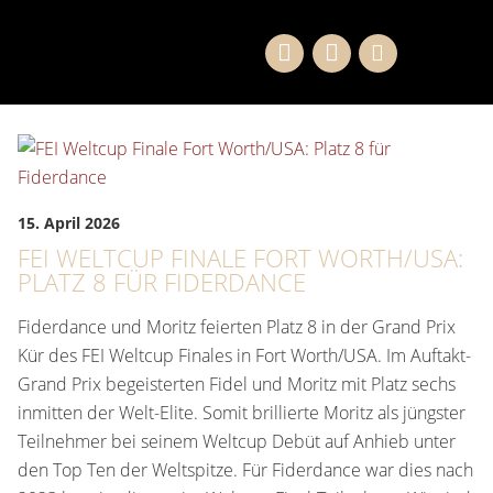
15. April 2026
FEI WELTCUP FINALE FORT WORTH/USA:
PLATZ 8 FÜR FIDERDANCE
Fiderdance und Moritz feierten Platz 8 in der Grand Prix
Kür des FEI Weltcup Finales in Fort Worth/USA. Im Auftakt-
Grand Prix begeisterten Fidel und Moritz mit Platz sechs
inmitten der Welt-Elite. Somit brillierte Moritz als jüngster
Teilnehmer bei seinem Weltcup Debüt auf Anhieb unter
den Top Ten der Weltspitze. Für Fiderdance war dies nach