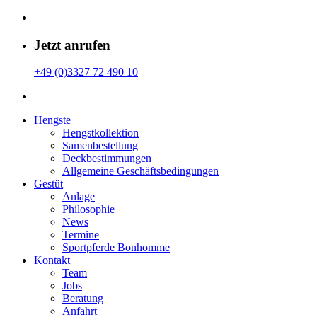
Jetzt anrufen
+49 (0)3327 72 490 10
Hengste
Hengstkollektion
Samenbestellung
Deckbestimmungen
Allgemeine Geschäfts­bedingungen
Gestüt
Anlage
Philosophie
News
Termine
Sportpferde Bonhomme
Kontakt
Team
Jobs
Beratung
Anfahrt