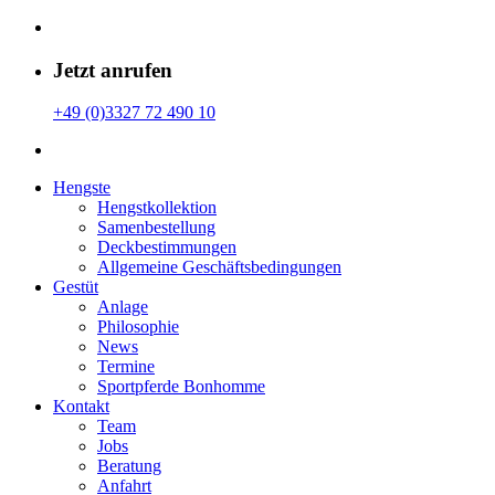
Jetzt anrufen
+49 (0)3327 72 490 10
Hengste
Hengstkollektion
Samenbestellung
Deckbestimmungen
Allgemeine Geschäfts­bedingungen
Gestüt
Anlage
Philosophie
News
Termine
Sportpferde Bonhomme
Kontakt
Team
Jobs
Beratung
Anfahrt