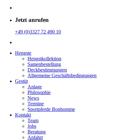
Jetzt anrufen
+49 (0)3327 72 490 10
Hengste
Hengstkollektion
Samenbestellung
Deckbestimmungen
Allgemeine Geschäfts­bedingungen
Gestüt
Anlage
Philosophie
News
Termine
Sportpferde Bonhomme
Kontakt
Team
Jobs
Beratung
Anfahrt