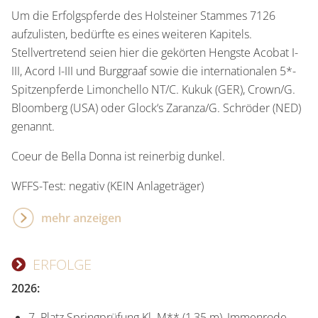
Um die Erfolgspferde des Holsteiner Stammes 7126
aufzulisten, bedürfte es eines weiteren Kapitels.
Stellvertretend seien hier die gekörten Hengste Acobat I-
III, Acord I-III und Burggraaf sowie die internationalen 5*-
Spitzenpferde Limonchello NT/C. Kukuk (GER), Crown/G.
Bloomberg (USA) oder Glock‘s Zaranza/G. Schröder (NED)
genannt.
Coeur de Bella Donna ist reinerbig dunkel.
WFFS-Test: negativ (KEIN Anlageträger)
mehr anzeigen
ERFOLGE
2026:
7. Platz Springprüfung Kl. M** (1,35 m), Immenrode