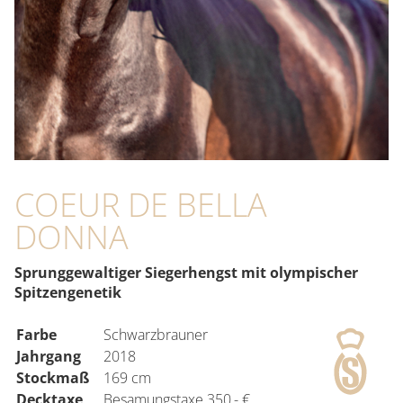
COEUR DE BELLA
DONNA
Sprunggewaltiger Siegerhengst mit olympischer
Spitzengenetik
Farbe
Schwarzbrauner
Jahrgang
2018
Stockmaß
169 cm
Decktaxe
Besamungstaxe 350,- €