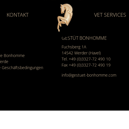
KONTAKT
VET SERVICES
GESTÜT BONHOMME
Fuchsberg 1A
14542
Werder (Havel)
rde Bonhomme
Tel.
+49 (0)3327-72 490 10
ferde
Fax +49 (0)3327-72 490 19
e Geschäfts­bedingungen
info@gestuet-bonhomme.com