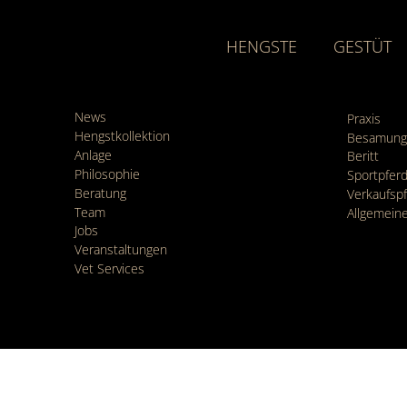
HENGSTE
GESTÜT
News
Praxis
Hengstkollektion
Besamung
Anlage
Beritt
Philosophie
Sportpfe
Beratung
Verkaufsp
Team
Allgemein
Jobs
Veranstaltungen
Vet Services