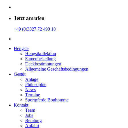
Jetzt anrufen
+49 (0)3327 72 490 10
Hengste
Hengstkollektion
Samenbestellung
Deckbestimmungen
Allgemeine Geschäfts­bedingungen
Gestüt
Anlage
Philosophie
News
Termine
Sportpferde Bonhomme
Kontakt
Team
Jobs
Beratung
Anfahrt