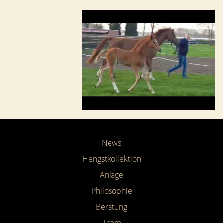
News
Hengstkollektion
Anlage
Philosophie
Beratung
Team