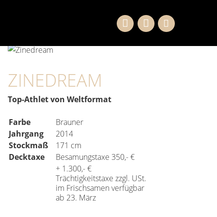
ZINEDREAM
Top-Athlet von Weltformat
Farbe
Brauner
Jahrgang
2014
Stockmaß
171 cm
Decktaxe
Besamungstaxe 350,- €
+ 1.300,- €
Trächtigkeitstaxe zzgl. USt.
im Frischsamen verfügbar
ab 23. März