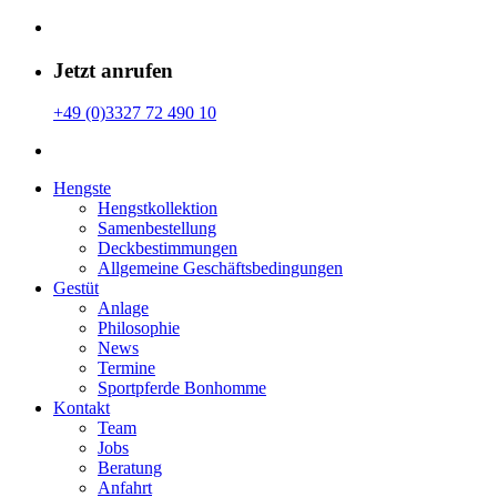
Jetzt anrufen
+49 (0)3327 72 490 10
Hengste
Hengstkollektion
Samenbestellung
Deckbestimmungen
Allgemeine Geschäfts­bedingungen
Gestüt
Anlage
Philosophie
News
Termine
Sportpferde Bonhomme
Kontakt
Team
Jobs
Beratung
Anfahrt