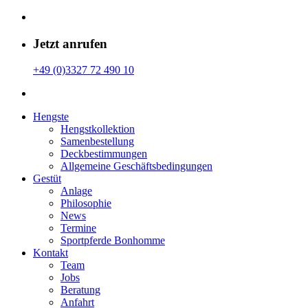
Jetzt anrufen
+49 (0)3327 72 490 10
Hengste
Hengstkollektion
Samenbestellung
Deckbestimmungen
Allgemeine Geschäfts­bedingungen
Gestüt
Anlage
Philosophie
News
Termine
Sportpferde Bonhomme
Kontakt
Team
Jobs
Beratung
Anfahrt