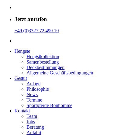
Jetzt anrufen
+49 (0)3327 72 490 10
Hengste
Hengstkollektion
Samenbestellung
Deckbestimmungen
Allgemeine Geschäfts­bedingungen
Gestüt
Anlage
Philosophie
News
Termine
Sportpferde Bonhomme
Kontakt
Team
Jobs
Beratung
Anfahrt