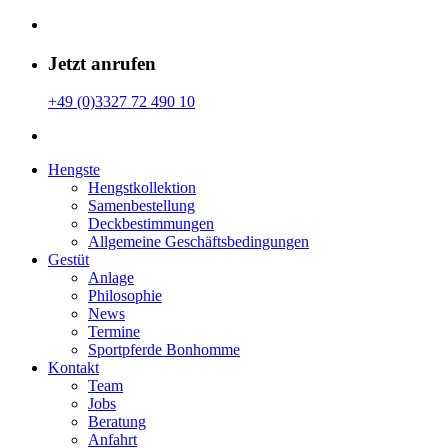
Jetzt anrufen
+49 (0)3327 72 490 10
Hengste
Hengstkollektion
Samenbestellung
Deckbestimmungen
Allgemeine Geschäfts­bedingungen
Gestüt
Anlage
Philosophie
News
Termine
Sportpferde Bonhomme
Kontakt
Team
Jobs
Beratung
Anfahrt