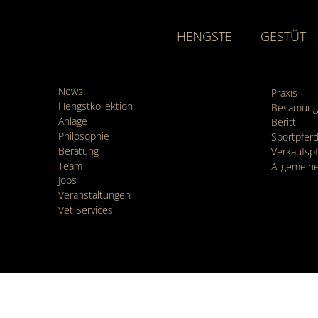
HENGSTE
GESTÜT
News
Praxis
Hengstkollektion
Besamung
Anlage
Beritt
Philosophie
Sportpfe
Beratung
Verkaufsp
Team
Allgemein
Jobs
Veranstaltungen
Vet Services