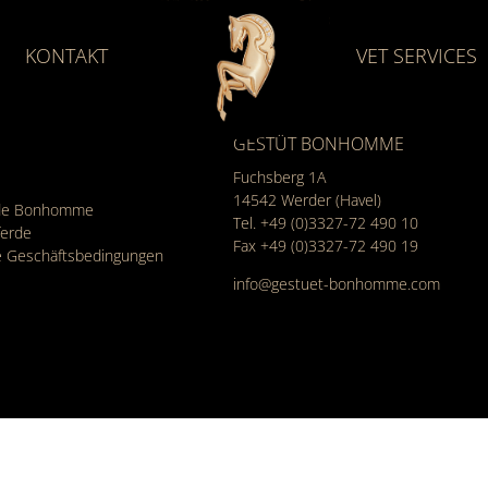
KONTAKT
VET SERVICES
GESTÜT BONHOMME
Fuchsberg 1A
14542
Werder (Havel)
rde Bonhomme
Tel.
+49 (0)3327-72 490 10
ferde
Fax +49 (0)3327-72 490 19
e Geschäfts­bedingungen
info@gestuet-bonhomme.com