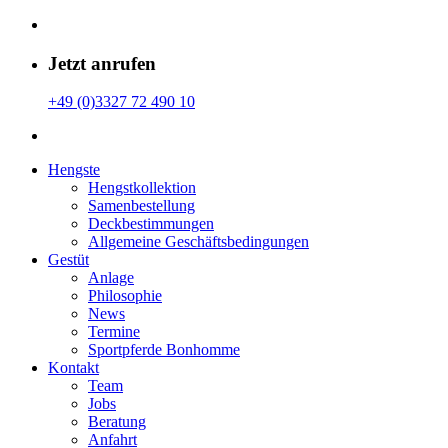
Jetzt anrufen
+49 (0)3327 72 490 10
Hengste
Hengstkollektion
Samenbestellung
Deckbestimmungen
Allgemeine Geschäfts­bedingungen
Gestüt
Anlage
Philosophie
News
Termine
Sportpferde Bonhomme
Kontakt
Team
Jobs
Beratung
Anfahrt