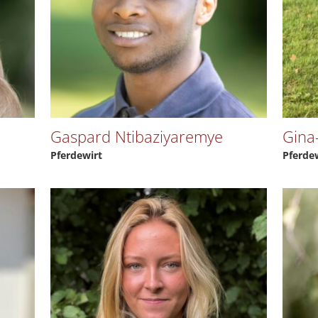
Gaspard Ntibaziyaremye
Gina
Pferdewirt
Pferdew