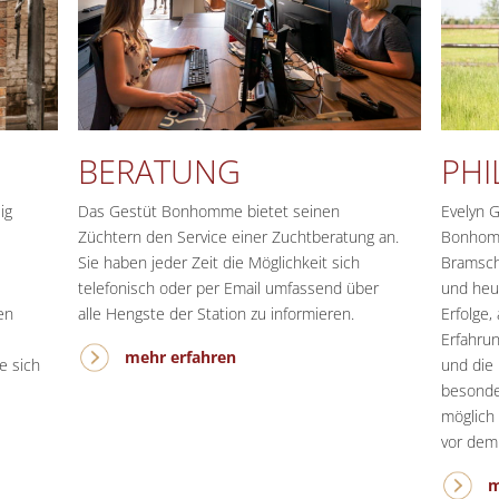
BERATUNG
PHI
ig
Das Gestüt Bonhomme bietet seinen
Evelyn 
Züchtern den Service einer Zuchtberatung an.
Bonhomm
Sie haben jeder Zeit die Möglichkeit sich
Bramsch
telefonisch oder per Email umfassend über
und heut
en
alle Hengste der Station zu informieren.
Erfolge,
Erfahrun
mehr erfahren
e sich
und die 
besonde
möglich
vor dem
m