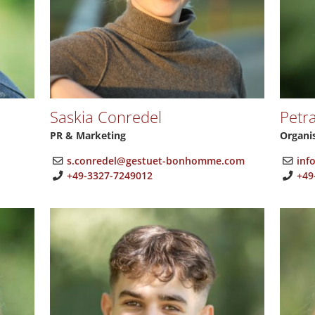
Saskia Conredel
Petr
PR & Marketing
Organis
s.conredel@gestuet-bonhomme.com
inf
+49-3327-7249012
+49