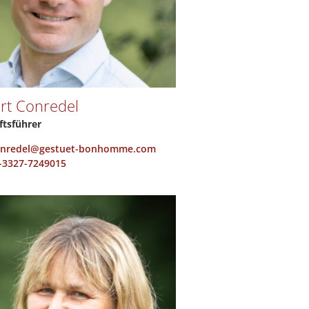
rt Conredel
ftsführer
onredel@gestuet-bonhomme.com
-3327-7249015