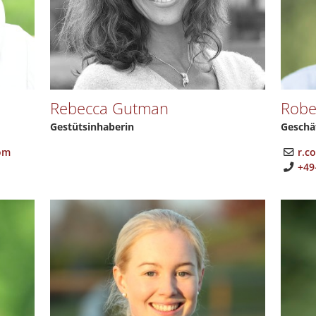
Rebecca Gutman
Robe
Gestütsinhaberin
Geschä
om
r.c
+49