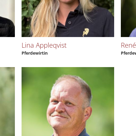
Lina Appleqvist
René
Pferdewirtin
Pferde