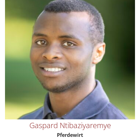
Gaspard Ntibaziyaremye
Pferdewirt