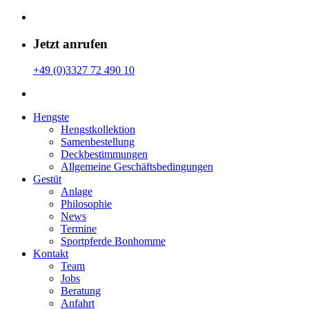
Jetzt anrufen
+49 (0)3327 72 490 10
Hengste
Hengstkollektion
Samenbestellung
Deckbestimmungen
Allgemeine Geschäfts­bedingungen
Gestüt
Anlage
Philosophie
News
Termine
Sportpferde Bonhomme
Kontakt
Team
Jobs
Beratung
Anfahrt