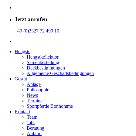
Jetzt anrufen
+49 (0)3327 72 490 10
Hengste
Hengstkollektion
Samenbestellung
Deckbestimmungen
Allgemeine Geschäfts­bedingungen
Gestüt
Anlage
Philosophie
News
Termine
Sportpferde Bonhomme
Kontakt
Team
Jobs
Beratung
Anfahrt