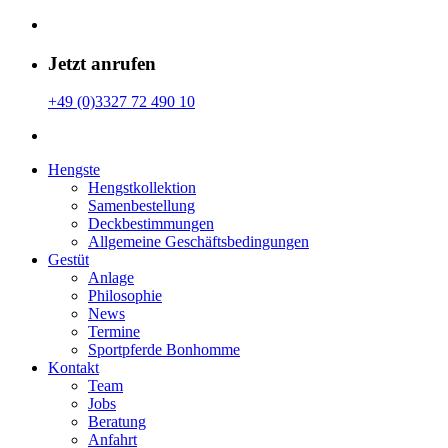
Jetzt anrufen
+49 (0)3327 72 490 10
Hengste
Hengstkollektion
Samenbestellung
Deckbestimmungen
Allgemeine Geschäfts­bedingungen
Gestüt
Anlage
Philosophie
News
Termine
Sportpferde Bonhomme
Kontakt
Team
Jobs
Beratung
Anfahrt