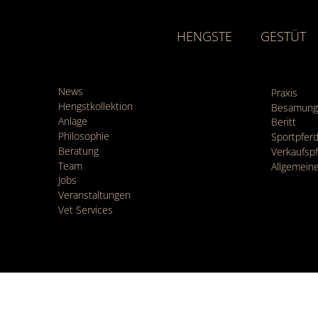
HENGSTE
GESTÜT
News
Praxis
Hengstkollektion
Besamung
Anlage
Beritt
Philosophie
Sportpfe
Beratung
Verkaufsp
Team
Allgemein
Jobs
Veranstaltungen
Vet Services