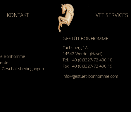
KONTAKT
VET SERVICES
GESTÜT BONHOMME
Fuchsberg 1A
14542
Werder (Havel)
rde Bonhomme
Tel.
+49 (0)3327-72 490 10
ferde
Fax +49 (0)3327-72 490 19
e Geschäfts­bedingungen
info@gestuet-bonhomme.com