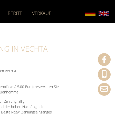
BERITT
VERKAUF
G IN VECHTA
um Vechta
tehplätze á 5,00 Euro) reservieren Sie
t Bonhomme.
r Zahlung fällig.
und der hohen Nachfrage die
 Bestell-bzw. Zahlungseinganges