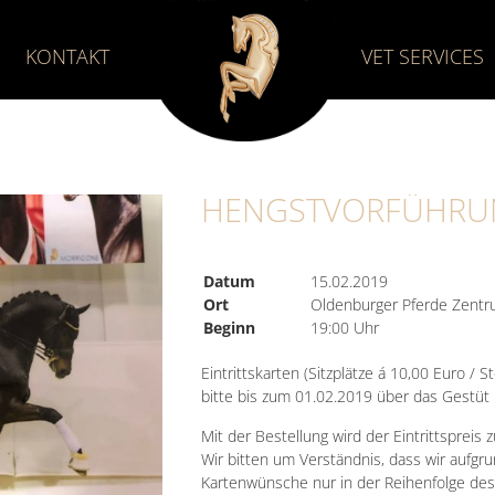
KONTAKT
VET SERVICES
HENGSTVORFÜHRUN
Datum
15.02.2019
Ort
Oldenburger Pferde Zentr
Beginn
19:00 Uhr
Eintrittskarten (Sitzplätze á 10,00 Euro / S
bitte bis zum 01.02.2019 über das Gestü
Mit der Bestellung wird der Eintrittspreis zu
Wir bitten um Verständnis, dass wir aufgr
Kartenwünsche nur in der Reihenfolge des