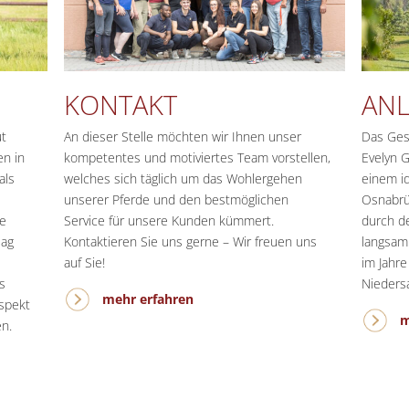
KONTAKT
AN
üt
An dieser Stelle möchten wir Ihnen unser
Das Ges
n in
kompetentes und motiviertes Team vorstellen,
Evelyn 
als
welches sich täglich um das Wohlergehen
einem i
unserer Pferde und den bestmöglichen
Osnabrü
le
Service für unsere Kunden kümmert.
durch d
lag
Kontaktieren Sie uns gerne – Wir freuen uns
langsam
auf Sie!
im Jahr
s
Nieders
mehr erfahren
espekt
m
n.