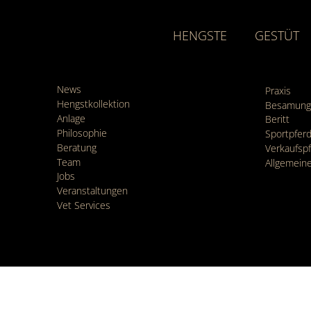
HENGSTE
GESTÜT
News
Praxis
Hengstkollektion
Besamung
Anlage
Beritt
Philosophie
Sportpfe
Beratung
Verkaufsp
Team
Allgemein
Jobs
Veranstaltungen
Vet Services