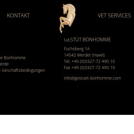
KONTAKT
VET SERVICES
GESTÜT BONHOMME
Fuchsberg 1A
14542
Werder (Havel)
rde Bonhomme
Tel.
+49 (0)3327-72 490 10
ferde
Fax +49 (0)3327-72 490 19
e Geschäfts­bedingungen
info@gestuet-bonhomme.com