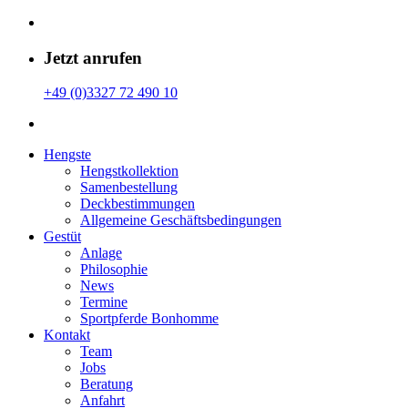
Jetzt anrufen
+49 (0)3327 72 490 10
Hengste
Hengstkollektion
Samenbestellung
Deckbestimmungen
Allgemeine Geschäfts­bedingungen
Gestüt
Anlage
Philosophie
News
Termine
Sportpferde Bonhomme
Kontakt
Team
Jobs
Beratung
Anfahrt