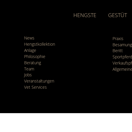
HENGSTE
GESTÜT
News
Praxis
Hengstkollektion
Besamung
Anlage
Beritt
Philosophie
Sportpfe
Beratung
Verkaufsp
Team
Allgemein
Jobs
Veranstaltungen
Vet Services