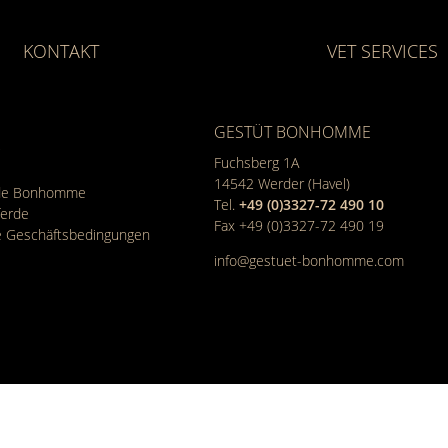
KONTAKT
VET SERVICES
GESTÜT BONHOMME
Fuchsberg 1A
14542
Werder (Havel)
rde Bonhomme
Tel.
+49 (0)3327-72 490 10
ferde
Fax +49 (0)3327-72 490 19
e Geschäfts­bedingungen
info@gestuet-bonhomme.com