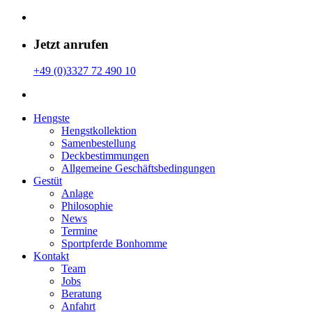
Jetzt anrufen
+49 (0)3327 72 490 10
Hengste
Hengstkollektion
Samenbestellung
Deckbestimmungen
Allgemeine Geschäfts­bedingungen
Gestüt
Anlage
Philosophie
News
Termine
Sportpferde Bonhomme
Kontakt
Team
Jobs
Beratung
Anfahrt