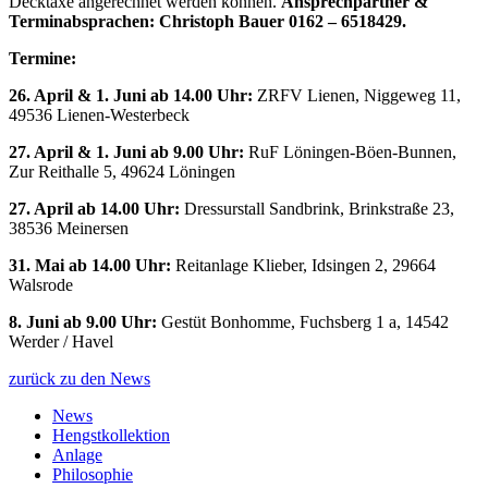
Decktaxe angerechnet werden können.
Ansprechpartner &
Terminabsprachen: Christoph Bauer 0162 – 6518429.
Termine:
26. April & 1. Juni ab 14.00 Uhr:
ZRFV Lienen, Niggeweg 11,
49536 Lienen-Westerbeck
27. April & 1. Juni ab 9.00 Uhr:
RuF Löningen-Böen-Bunnen,
Zur Reithalle 5, 49624 Löningen
27. April ab 14.00 Uhr:
Dressurstall Sandbrink, Brinkstraße 23,
38536 Meinersen
31. Mai ab 14.00 Uhr:
Reitanlage Klieber, Idsingen 2, 29664
Walsrode
8. Juni ab 9.00 Uhr:
Gestüt Bonhomme, Fuchsberg 1 a, 14542
Werder / Havel
zurück zu den News
News
Hengstkollektion
Anlage
Philosophie