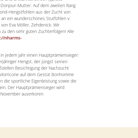
-Donjour-Mutter.
Auf dem zweiten Rang
mond-Hengstfohlen aus der Zucht von
g an ein wunderschönes Stutfohlen v.
t von Eva Möller, Zehdenick. Wir
 zu den sehr guten Zuchterfolgen! Alle
://nharms-
in jedem Jahr einen Hauptprämiensieger.
erjähriger Hengst, der jüngst seinen
fiziellen Besichtigung der Nachzucht
r Morricone auf dem Gestüt Bonhomme
en die sportliche Eigenleistung sowie die
ein. Der Hauptprämiensieger wird
m November auserkoren