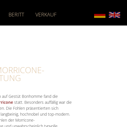
BERITT
VERKAUF
MORRICONE-
TUNG
n auf Gestüt Bonhomme fand die
ricone
statt. Besonders auffällig war die
n. Die Fohlen präsentierten sich
 langbeinig, hochnobel und top-modern.
hlen der Morricone-
 und unwahrscheinlich typvolle