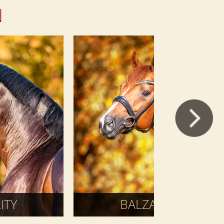
N
ITY
BALZACI