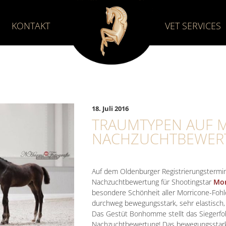
KONTAKT
VET SERVICES
18. Juli 2016
TRAUMTYPEN AUF 
NACHZUCHTBEWER
Auf dem Oldenburger Registrierungstermi
Nachzuchtbewertung für Shootingstar
Mor
besondere Schönheit aller Morricone-Fohle
durchweg bewegungsstark, sehr elastisch,
Das Gestüt Bonhomme stellt das Siegerfo
Nachzuchtbewertung! Das bewegungsstarke