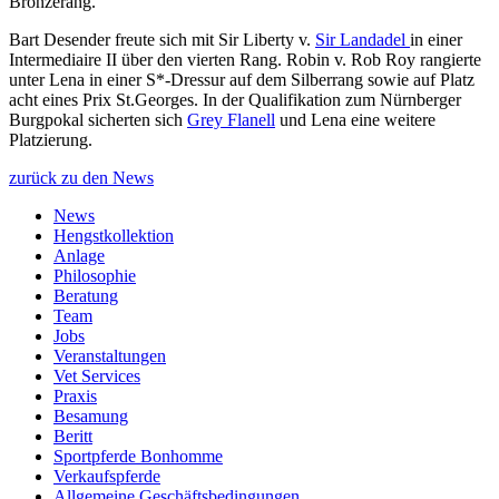
Bronzerang.
Bart Desender freute sich mit Sir Liberty v.
Sir Landadel
in einer
Intermediaire II über den vierten Rang. Robin v. Rob Roy rangierte
unter Lena in einer S*-Dressur auf dem Silberrang sowie auf Platz
acht eines Prix St.Georges. In der Qualifikation zum Nürnberger
Burgpokal sicherten sich
Grey Flanell
und Lena eine weitere
Platzierung.
zurück zu den News
News
Hengstkollektion
Anlage
Philosophie
Beratung
Team
Jobs
Veranstaltungen
Vet Services
Praxis
Besamung
Beritt
Sportpferde Bonhomme
Verkaufspferde
Allgemeine Geschäfts­bedingungen