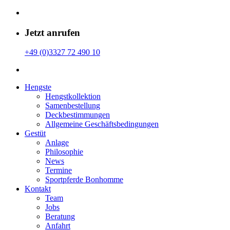
Jetzt anrufen
+49 (0)3327 72 490 10
Hengste
Hengstkollektion
Samenbestellung
Deckbestimmungen
Allgemeine Geschäfts­bedingungen
Gestüt
Anlage
Philosophie
News
Termine
Sportpferde Bonhomme
Kontakt
Team
Jobs
Beratung
Anfahrt